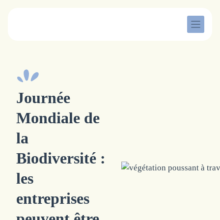
Aller
au
contenu
Journée
Mondiale de
la
Biodiversité :
les
entreprises
peuvent être